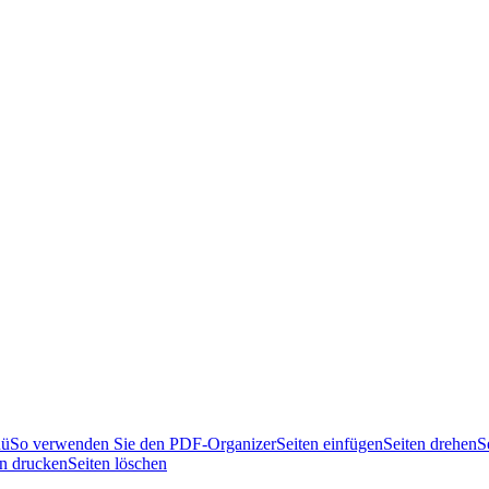
nü
So verwenden Sie den PDF-Organizer
Seiten einfügen
Seiten drehen
S
en drucken
Seiten löschen