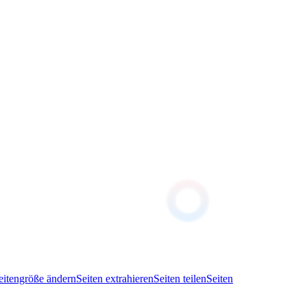
eitengröße ändern
Seiten extrahieren
Seiten teilen
Seiten