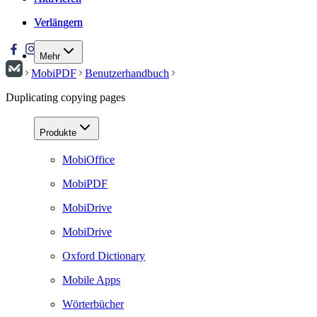
Verlängern
Verlängern
Mehr
MobiPDF
Benutzerhandbuch
Duplicating copying pages
Produkte
MobiOffice
MobiPDF
MobiDrive
MobiDrive
Oxford Dictionary
Mobile Apps
Wörterbücher