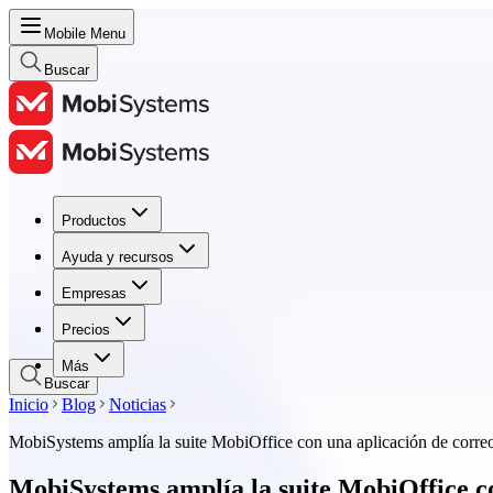
Mobile Menu
Buscar
Productos
Productos
Ayuda y recursos
Ayuda y recursos
Empresas
Empresas
Precios
Precios
Más
Buscar
Inicio
Blog
Noticias
MobiSystems amplía la suite MobiOffice con una aplicación de correo
MobiSystems amplía la suite MobiOffice co