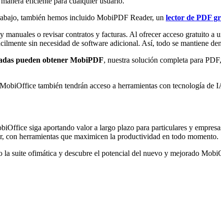
 manera eficiente para cualquier usuario.
 trabajo, también hemos incluido MobiPDF Reader, un
lector de PDF gr
 y manuales o revisar contratos y facturas. Al ofrecer acceso gratuito 
cilmente sin necesidad de software adicional. Así, todo se mantiene dent
nzadas pueden obtener MobiPDF
, nuestra solución completa para PDF
 MobiOffice también tendrán acceso a herramientas con tecnología de I
fice siga aportando valor a largo plazo para particulares y empresas, 
usar, con herramientas que maximicen la productividad en todo momento.
la suite ofimática y descubre el potencial del nuevo y mejorado MobiO