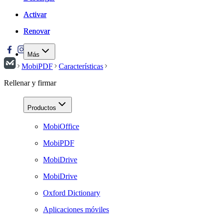
Activar
Activar
Renovar
Renovar
Más
MobiPDF
Características
Rellenar y firmar
Productos
MobiOffice
MobiPDF
MobiDrive
MobiDrive
Oxford Dictionary
Aplicaciones móviles