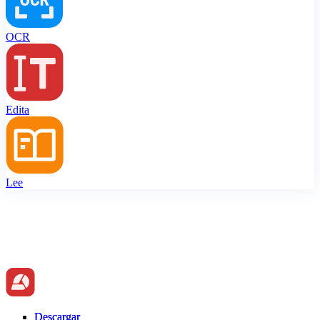
OCR
Edita
Lee
Descargar
Descargar