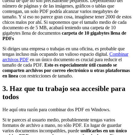
cuenta de que no son precisamente pequeños. Dependiendo del
número de páginas y de las imágenes, gráficos o tablas que
contengan, un solo PDF podría alcanzar varios megabytes de
tamaño. Y si eso no parece gran cosa, imagínese tener 2000 de estos
chicos malos por ahí. Si suponemos que el tamaño medio de cada
documento es de 5 MB, acabará teniendo una carpeta de 10
gigabytes llena de documentos
carpeta de 10 gigabytes llena de
PDFs
Si diriges una empresa o trabajas en una oficina, es probable que
tengas incluso más ocupando un valioso espacio digital.
Combinar
archivos PDF
en un único documento es crucial para reducir el
tamaño de cada PDF.
Esto es especialmente útil cuando se
comparten archivos por correo electrónico u otras plataformas
en línea
con restricciones de tamaño.
3. Haz que tu trabajo sea accesible para
todos
He aquí otra razón para combinar dos PDF en Windows.
Si te pareces al usuario medio, probablemente tengas varios
formatos de archivo a mano, no sólo PDF. En lugar de guardar
varios documentos incompatibles, puede
unificarlos en un único