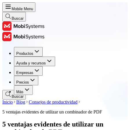
Mobile Menu
Buscar
Productos
Productos
Ayuda y recursos
Ayuda y recursos
Empresas
Empresas
Precios
Precios
Más
Buscar
Inicio
Blog
Consejos de productividad
5 ventajas evidentes de utilizar un combinador de PDF
5 ventajas evidentes de utilizar un