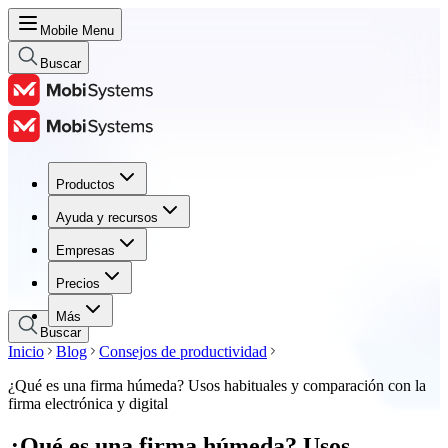
Mobile Menu
Buscar
Productos
Productos
Ayuda y recursos
Ayuda y recursos
Empresas
Empresas
Precios
Precios
Más
Buscar
Inicio
Blog
Consejos de productividad
¿Qué es una firma húmeda? Usos habituales y comparación con la
firma electrónica y digital
¿Qué es una firma húmeda? Usos