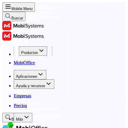
Mobile Menu
Buscar
Productos
Productos
MobiOffice
MobiOffice
Aplicaciones
Aplicaciones
Ayuda y recursos
Ayuda y recursos
Empresas
Empresas
Precios
Precios
Buscar
Más