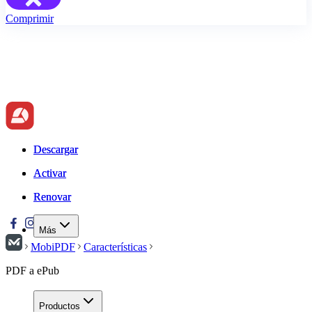
Comprimir
Descargar
Descargar
Activar
Activar
Renovar
Renovar
Más
MobiPDF
Características
PDF a ePub
Productos