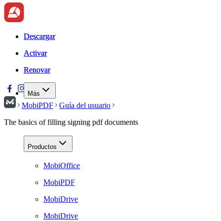
Descargar
Descargar
Activar
Activar
Renovar
Renovar
Más
MobiPDF
Guía del usuario
The basics of filling signing pdf documents
Productos
MobiOffice
MobiPDF
MobiDrive
MobiDrive