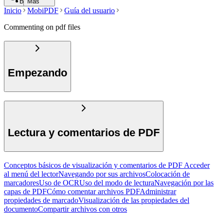
Buscar
Más
Inicio
MobiPDF
Guía del usuario
Commenting on pdf files
Empezando
Lectura y comentarios de PDF
Conceptos básicos de visualización y comentarios de PDF
Acceder
al menú del lector
Navegando por sus archivos
Colocación de
marcadores
Uso de OCR
Uso del modo de lectura
Navegación por las
capas de PDF
Cómo comentar archivos PDF
Administrar
propiedades de marcado
Visualización de las propiedades del
documento
Compartir archivos con otros