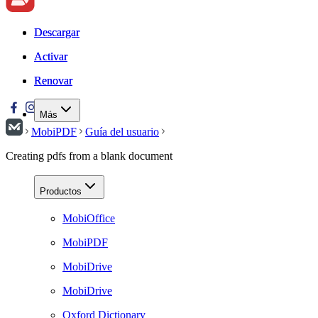
Descargar
Descargar
Activar
Activar
Renovar
Renovar
Más
MobiPDF
Guía del usuario
Creating pdfs from a blank document
Productos
MobiOffice
MobiPDF
MobiDrive
MobiDrive
Oxford Dictionary