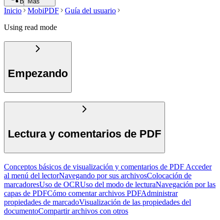
Buscar
Más
Inicio
MobiPDF
Guía del usuario
Using read mode
Empezando
Lectura y comentarios de PDF
Conceptos básicos de visualización y comentarios de PDF
Acceder
al menú del lector
Navegando por sus archivos
Colocación de
marcadores
Uso de OCR
Uso del modo de lectura
Navegación por las
capas de PDF
Cómo comentar archivos PDF
Administrar
propiedades de marcado
Visualización de las propiedades del
documento
Compartir archivos con otros