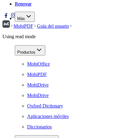
Renovar
Renovar
Más
MobiPDF
Guía del usuario
Using read mode
Productos
MobiOffice
MobiPDF
MobiDrive
MobiDrive
Oxford Dictionary
Aplicaciones móviles
Diccionarios