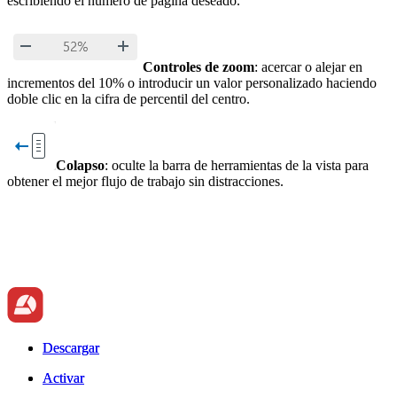
escribiendo el número de página deseado.
Controles de zoom
: acercar o alejar en
incrementos del 10% o introducir un valor personalizado haciendo
doble clic en la cifra de percentil del centro.
Colapso
: oculte la barra de herramientas de la vista para
obtener el mejor flujo de trabajo sin distracciones.
Descargar
Descargar
Activar
Activar