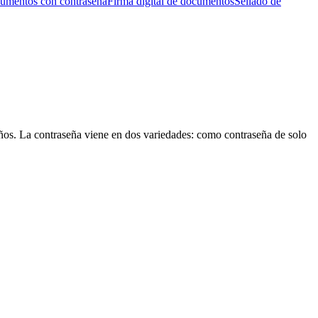
cumentos con contraseña
Firma digital de documentos
Sellado de
os. La contraseña viene en dos variedades: como contraseña de solo