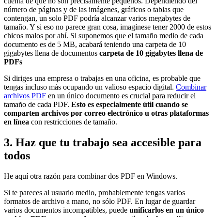
cuenta de que no son precisamente pequeños. Dependiendo del
número de páginas y de las imágenes, gráficos o tablas que
contengan, un solo PDF podría alcanzar varios megabytes de
tamaño. Y si eso no parece gran cosa, imagínese tener 2000 de estos
chicos malos por ahí. Si suponemos que el tamaño medio de cada
documento es de 5 MB, acabará teniendo una carpeta de 10
gigabytes llena de documentos
carpeta de 10 gigabytes llena de
PDFs
Si diriges una empresa o trabajas en una oficina, es probable que
tengas incluso más ocupando un valioso espacio digital.
Combinar
archivos PDF
en un único documento es crucial para reducir el
tamaño de cada PDF.
Esto es especialmente útil cuando se
comparten archivos por correo electrónico u otras plataformas
en línea
con restricciones de tamaño.
3. Haz que tu trabajo sea accesible para
todos
He aquí otra razón para combinar dos PDF en Windows.
Si te pareces al usuario medio, probablemente tengas varios
formatos de archivo a mano, no sólo PDF. En lugar de guardar
varios documentos incompatibles, puede
unificarlos en un único