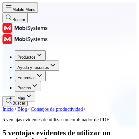
Mobile Menu
Buscar
Productos
Productos
Ayuda y recursos
Ayuda y recursos
Empresas
Empresas
Precios
Precios
Más
Buscar
Inicio
Blog
Consejos de productividad
5 ventajas evidentes de utilizar un combinador de PDF
5 ventajas evidentes de utilizar un