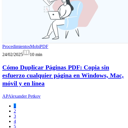
Procedimientos
MobiPDF
24/02/2025
10
min
Cómo Duplicar Páginas PDF: Copia sin
esfuerzo cualquier página en Windows, Mac,
móvil y en línea
AP
Alexander Petkov
1
2
3
4
5