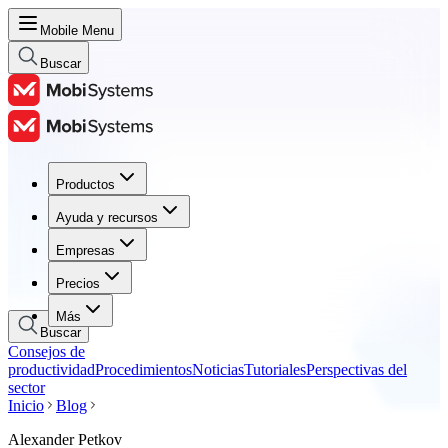
Mobile Menu
Buscar
Productos
Productos
Ayuda y recursos
Ayuda y recursos
Empresas
Empresas
Precios
Precios
Más
Buscar
Consejos de
productividad
Procedimientos
Noticias
Tutoriales
Perspectivas del
sector
Inicio
Blog
Alexander Petkov