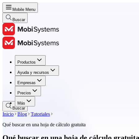
Mobile Menu
Buscar
Productos
Productos
Ayuda y recursos
Ayuda y recursos
Empresas
Empresas
Precios
Precios
Más
Buscar
Inicio
Blog
Tutoriales
Qué buscar en una hoja de cálculo gratuita
Qué buscar en una hoja de cálculo gratuit