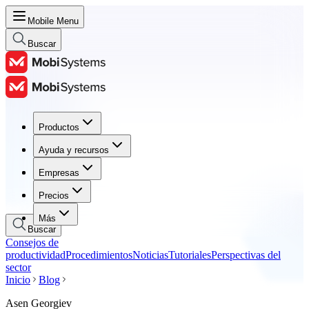
Mobile Menu
Buscar
Productos
Productos
Ayuda y recursos
Ayuda y recursos
Empresas
Empresas
Precios
Precios
Más
Buscar
Consejos de
productividad
Procedimientos
Noticias
Tutoriales
Perspectivas del
sector
Inicio
Blog
Asen Georgiev