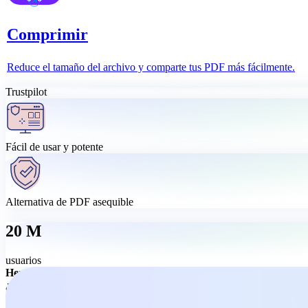
Comprimir
Reduce el tamaño del archivo y comparte tus PDF más fácilmente.
Trustpilot
Fácil de usar y potente
Alternativa de PDF asequible
20 M
usuarios
Herramienta PDF todo en uno, fácil de usar
¿Necesitas más que herramientas online básicas? Descarga MobiPDF par