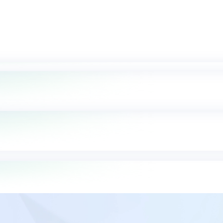
a disfrutar de la experiencia completa: edita, convierte, firma, organ