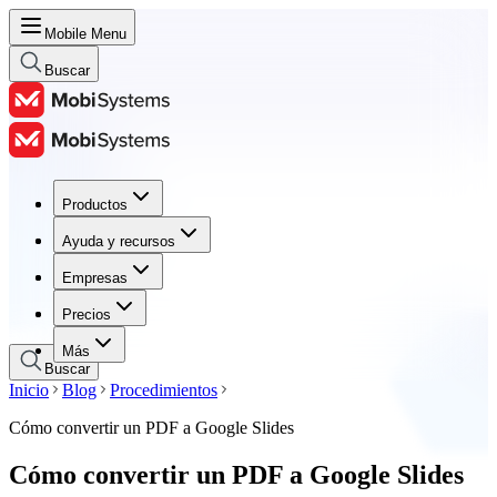
Mobile Menu
Buscar
Productos
Productos
Ayuda y recursos
Ayuda y recursos
Empresas
Empresas
Precios
Precios
Más
Buscar
Inicio
Blog
Procedimientos
Cómo convertir un PDF a Google Slides
Cómo convertir un PDF a Google Slides