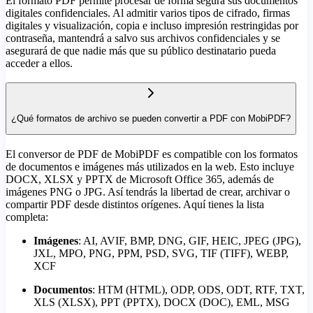
El formato PDF permite procesar de forma segura sus documentos
digitales confidenciales. Al admitir varios tipos de cifrado, firmas
digitales y visualización, copia e incluso impresión restringidas por
contraseña, mantendrá a salvo sus archivos confidenciales y se
asegurará de que nadie más que su público destinatario pueda
acceder a ellos.
¿Qué formatos de archivo se pueden convertir a PDF con MobiPDF?
El conversor de PDF de MobiPDF es compatible con los formatos
de documentos e imágenes más utilizados en la web. Esto incluye
DOCX, XLSX y PPTX de Microsoft Office 365, además de
imágenes PNG o JPG. Así tendrás la libertad de crear, archivar o
compartir PDF desde distintos orígenes. Aquí tienes la lista
completa:
Imágenes
: AI, AVIF, BMP, DNG, GIF, HEIC, JPEG (JPG),
JXL, MPO, PNG, PPM, PSD, SVG, TIF (TIFF), WEBP,
XCF
Documentos
: HTM (HTML), ODP, ODS, ODT, RTF, TXT,
XLS (XLSX), PPT (PPTX), DOCX (DOC), EML, MSG