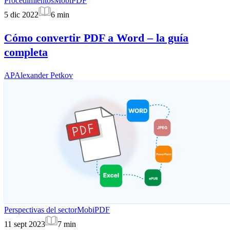
Procedimientos
MobiPDF
5 dic 2022
6
min
Cómo convertir PDF a Word – la guía
completa
AP
Alexander Petkov
Perspectivas del sector
MobiPDF
11 sept 2023
7
min