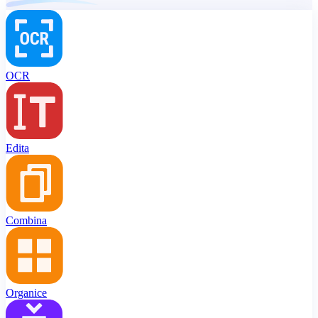
OCR
Edita
Combina
Organice