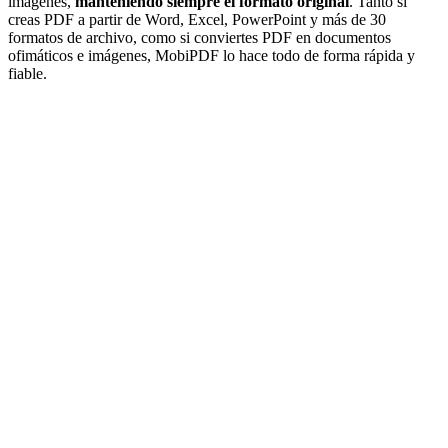
imágenes,
manteniendo siempre el formato original
. Tanto si
creas PDF a partir de Word, Excel, PowerPoint y más de 30
formatos de archivo, como si conviertes PDF en documentos
ofimáticos e imágenes, MobiPDF lo hace todo de forma rápida y
fiable.