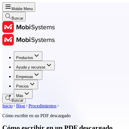
Mobile Menu
Buscar
Productos
Productos
Ayuda y recursos
Ayuda y recursos
Empresas
Empresas
Precios
Precios
Más
Buscar
Inicio
Blog
Procedimientos
Cómo escribir en un PDF descargado
Cómo escribir en un PDF descargado