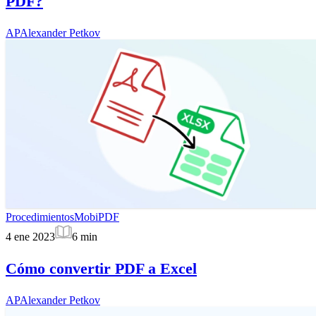
PDF?
AP
Alexander Petkov
Procedimientos
MobiPDF
4 ene 2023
6
min
Cómo convertir PDF a Excel
AP
Alexander Petkov