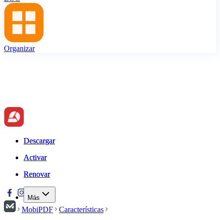
Organizar
Descargar
Descargar
Activar
Activar
Renovar
Renovar
Más
MobiPDF
Características