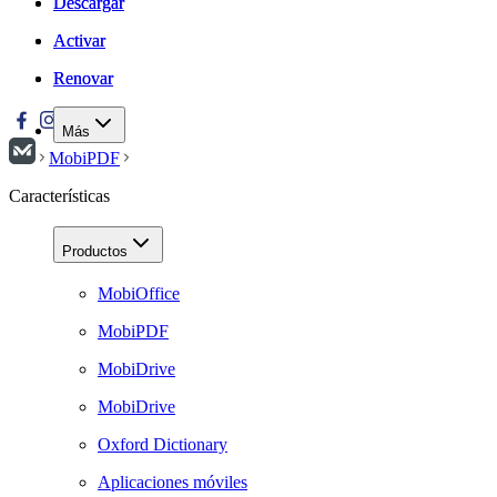
Descargar
Descargar
Activar
Activar
Renovar
Renovar
Más
MobiPDF
Características
Productos
MobiOffice
MobiPDF
MobiDrive
MobiDrive
Oxford Dictionary
Aplicaciones móviles