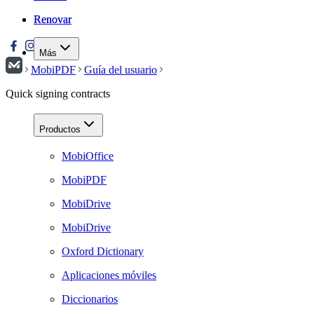
Renovar
Renovar
Más
MobiPDF
Guía del usuario
Quick signing contracts
Productos
MobiOffice
MobiPDF
MobiDrive
MobiDrive
Oxford Dictionary
Aplicaciones móviles
Diccionarios