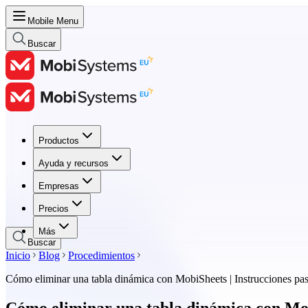
Mobile Menu
Buscar
Productos
Productos
Ayuda y recursos
Ayuda y recursos
Empresas
Empresas
Precios
Precios
Más
Buscar
Inicio
Blog
Procedimientos
Cómo eliminar una tabla dinámica con MobiSheets | Instrucciones pa
Cómo eliminar una tabla dinámica con Mobi