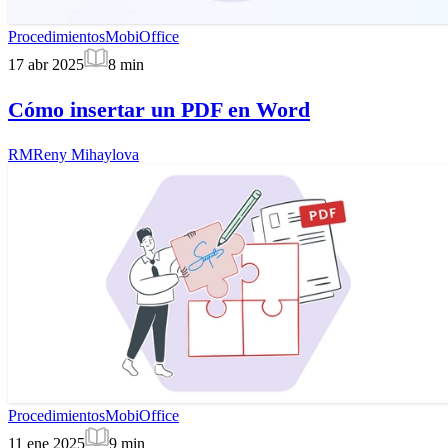
Procedimientos
MobiOffice
17 abr 2025
8
min
Cómo insertar un PDF en Word
RM
Reny Mihaylova
Procedimientos
MobiOffice
11 ene 2025
9
min