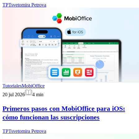
TP
Tsvetomira Petrova
Tutoriales
MobiOffice
20 jul 2026
4
min
Primeros pasos con MobiOffice para iOS:
cómo funcionan las suscripciones
TP
Tsvetomira Petrova