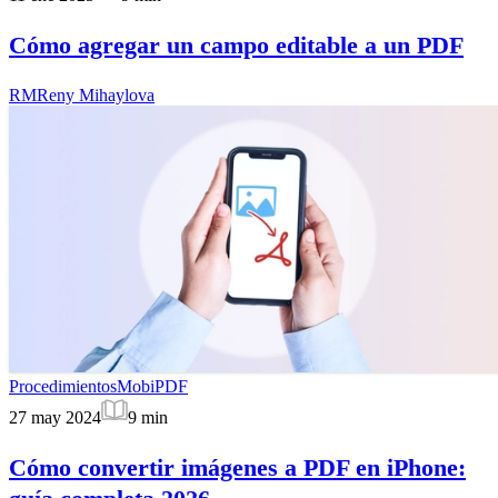
Cómo agregar un campo editable a un PDF
RM
Reny Mihaylova
Procedimientos
MobiPDF
27 may 2024
9
min
Cómo convertir imágenes a PDF en iPhone: