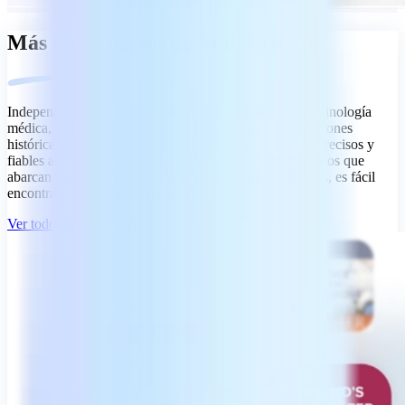
Más diccionarios de MobiSystems
Independientemente de si quieres profundizar en la terminología
médica, explorar términos musicales o descubrir definiciones
históricas, nuestra variada selección ofrece contenidos precisos y
fiables adaptados a distintas necesidades. Con diccionarios que
abarcan varios idiomas y diferentes temas especializados, es fácil
encontrar exactamente lo que necesitas.
Ver todos los diccionarios