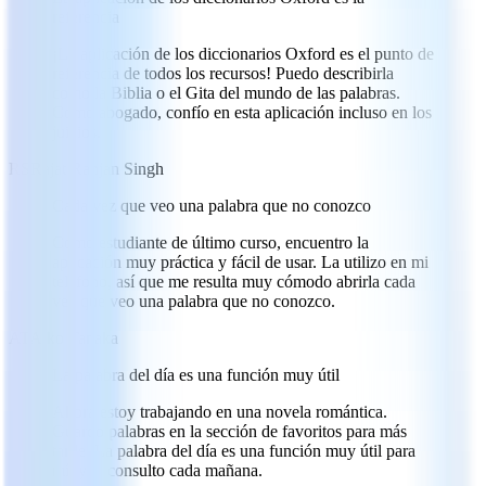
referencia
¡La aplicación de los diccionarios Oxford es el punto de
referencia de todos los recursos! Puedo describirla
como la Biblia o el Gita del mundo de las palabras.
Como abogado, confío en esta aplicación incluso en los
juicios.
RS
Rajat Ranjan Singh
Cada vez que veo una palabra que no conozco
Como estudiante de último curso, encuentro la
aplicación muy práctica y fácil de usar. La utilizo en mi
teléfono, así que me resulta muy cómodo abrirla cada
vez que veo una palabra que no conozco.
AT
Aiko Tanaka
La palabra del día es una función muy útil
Ahora estoy trabajando en una novela romántica.
Guardo palabras en la sección de favoritos para más
tarde. La palabra del día es una función muy útil para
mí, y la consulto cada mañana.