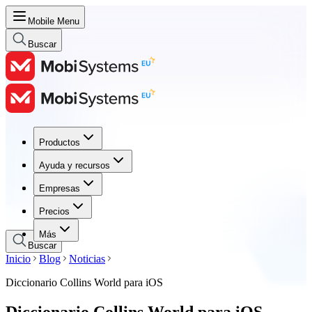
Mobile Menu
Buscar
Productos
Productos
Ayuda y recursos
Ayuda y recursos
Empresas
Empresas
Precios
Precios
Más
Buscar
Inicio
Blog
Noticias
Diccionario Collins World para iOS
Diccionario Collins World para iOS