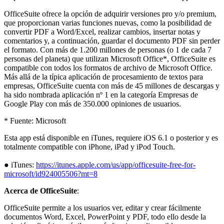
OfficeSuite ofrece la opción de adquirir versiones pro y/o premium,
que proporcionan varias funciones nuevas, como la posibilidad de
convertir PDF a Word/Excel, realizar cambios, insertar notas y
comentarios y, a continuación, guardar el documento PDF sin perder
el formato. Con más de 1.200 millones de personas (o 1 de cada 7
personas del planeta) que utilizan Microsoft Office*, OfficeSuite es
compatible con todos los formatos de archivo de Microsoft Office.
Más allá de la típica aplicación de procesamiento de textos para
empresas, OfficeSuite cuenta con más de 45 millones de descargas y
ha sido nombrada aplicación nº 1 en la categoría Empresas de
Google Play con más de 350.000 opiniones de usuarios.
* Fuente: Microsoft
Esta app está disponible en iTunes, requiere iOS 6.1 o posterior y es
totalmente compatible con iPhone, iPad y iPod Touch.
● iTunes:
https://itunes.apple.com/us/app/officesuite-free-for-
microsoft/id924005506?mt=8
Acerca de OfficeSuite
:
OfficeSuite permite a los usuarios ver, editar y crear fácilmente
documentos Word, Excel, PowerPoint y PDF, todo ello desde la