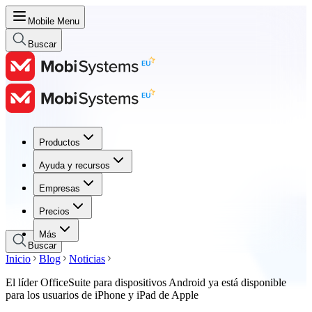
Mobile Menu
Buscar
Productos
Productos
Ayuda y recursos
Ayuda y recursos
Empresas
Empresas
Precios
Precios
Más
Buscar
Inicio
Blog
Noticias
El líder OfficeSuite para dispositivos Android ya está disponible
para los usuarios de iPhone y iPad de Apple