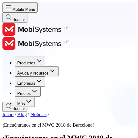
Mobile Menu
Buscar
Productos
Productos
Ayuda y recursos
Ayuda y recursos
Empresas
Empresas
Precios
Precios
Más
Buscar
Inicio
Blog
Noticias
¡Encuéntranos en el MWC 2018 de Barcelona!
¡Encuéntranos en el MWC 2018 de