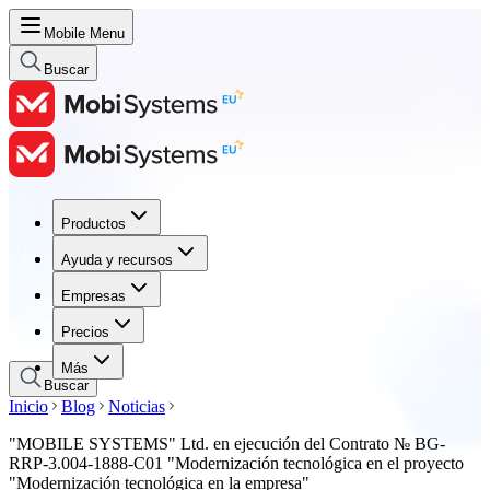
Mobile Menu
Buscar
Productos
Productos
Ayuda y recursos
Ayuda y recursos
Empresas
Empresas
Precios
Precios
Más
Buscar
Inicio
Blog
Noticias
"MOBILE SYSTEMS" Ltd. en ejecución del Contrato № BG-
RRP-3.004-1888-C01 "Modernización tecnológica en el proyecto
"Modernización tecnológica en la empresa"