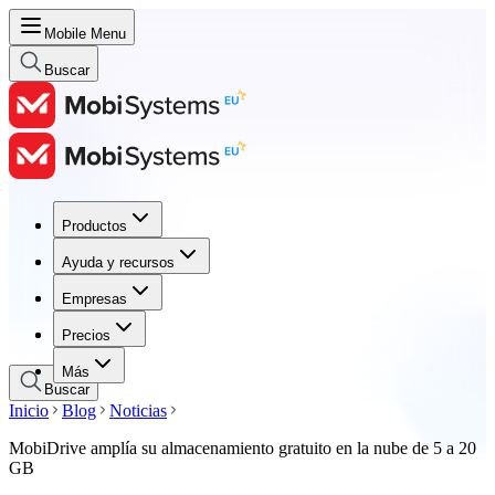
Mobile Menu
Buscar
Productos
Productos
Ayuda y recursos
Ayuda y recursos
Empresas
Empresas
Precios
Precios
Más
Buscar
Inicio
Blog
Noticias
MobiDrive amplía su almacenamiento gratuito en la nube de 5 a 20
GB