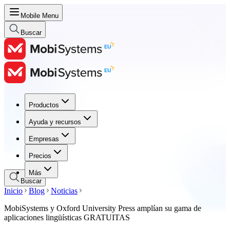
Mobile Menu
Buscar
Productos
Productos
Ayuda y recursos
Ayuda y recursos
Empresas
Empresas
Precios
Precios
Más
Buscar
Inicio
Blog
Noticias
MobiSystems y Oxford University Press amplían su gama de
aplicaciones lingüísticas GRATUITAS