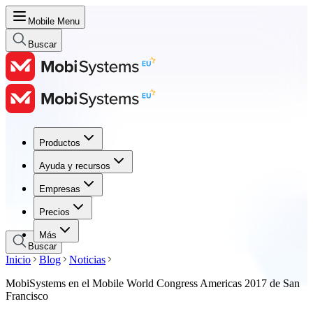
Mobile Menu
Buscar
Productos
Productos
Ayuda y recursos
Ayuda y recursos
Empresas
Empresas
Precios
Precios
Más
Buscar
Inicio
Blog
Noticias
MobiSystems en el Mobile World Congress Americas 2017 de San
Francisco