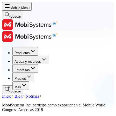
Mobile Menu
Buscar
Productos
Productos
Ayuda y recursos
Ayuda y recursos
Empresas
Empresas
Precios
Precios
Más
Buscar
Inicio
Blog
Noticias
MobiSystems Inc. participa como expositor en el Mobile World
Congress Americas 2018