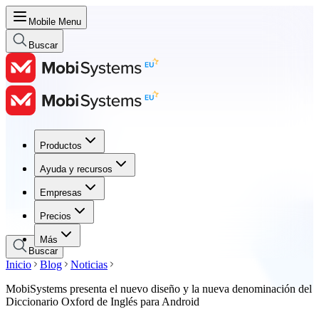
Mobile Menu
Buscar
Productos
Productos
Ayuda y recursos
Ayuda y recursos
Empresas
Empresas
Precios
Precios
Más
Buscar
Inicio
Blog
Noticias
MobiSystems presenta el nuevo diseño y la nueva denominación del
Diccionario Oxford de Inglés para Android