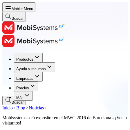
Mobile Menu
Buscar
Productos
Productos
Ayuda y recursos
Ayuda y recursos
Empresas
Empresas
Precios
Precios
Más
Buscar
Inicio
Blog
Noticias
Mobisystems será expositor en el MWC 2016 de Barcelona - ¡Ven a
visitarnos!