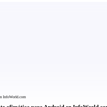
 en InfoWorld.com
suite ofimática para Android en InfoWorld.c