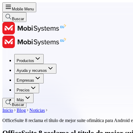
Mobile Menu
Buscar
Productos
Productos
Ayuda y recursos
Ayuda y recursos
Empresas
Empresas
Precios
Precios
Más
Buscar
Inicio
Blog
Noticias
OfficeSuite 8 reclama el título de mejor suite ofimática para Android
OfficeSuite 8 reclama el título de mejor 