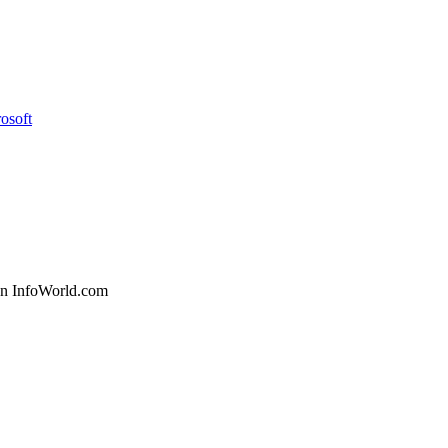
osoft
 en InfoWorld.com