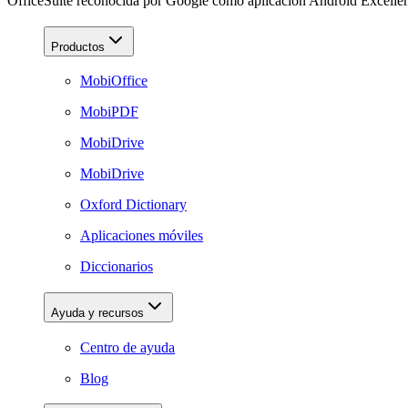
OfficeSuite reconocida por Google como aplicación Android Excelle
Productos
MobiOffice
MobiPDF
MobiDrive
MobiDrive
Oxford Dictionary
Aplicaciones móviles
Diccionarios
Ayuda y recursos
Centro de ayuda
Blog