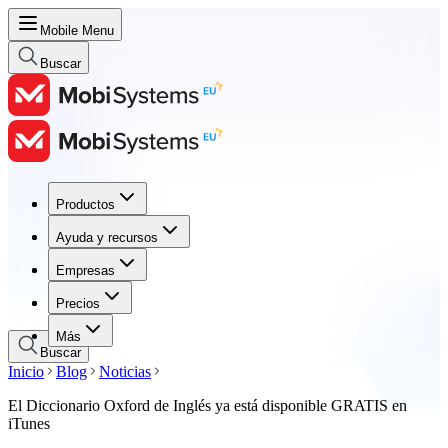
Mobile Menu
Buscar
Productos
Productos
Ayuda y recursos
Ayuda y recursos
Empresas
Empresas
Precios
Precios
Más
Buscar
Inicio
Blog
Noticias
El Diccionario Oxford de Inglés ya está disponible GRATIS en
iTunes