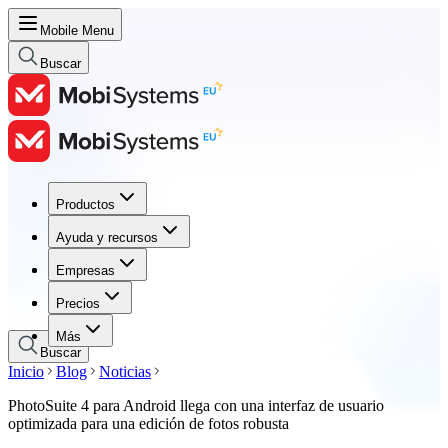
Mobile Menu
Buscar
Productos
Productos
Ayuda y recursos
Ayuda y recursos
Empresas
Empresas
Precios
Precios
Más
Buscar
Inicio
Blog
Noticias
PhotoSuite 4 para Android llega con una interfaz de usuario
optimizada para una edición de fotos robusta