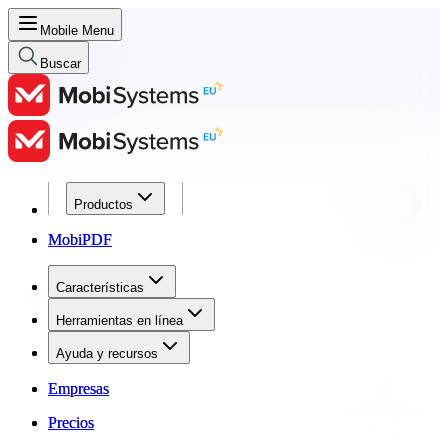
Mobile Menu
Buscar
Productos
Productos
MobiPDF
MobiPDF
Características
Características
Herramientas en línea
Herramientas en línea
Ayuda y recursos
Ayuda y recursos
Empresas
Empresas
Precios
Precios