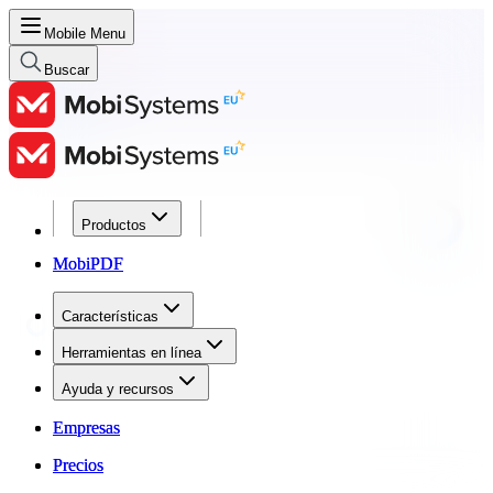
Mobile Menu
Buscar
Productos
Productos
MobiPDF
MobiPDF
Características
Características
Herramientas en línea
Herramientas en línea
Ayuda y recursos
Ayuda y recursos
Empresas
Empresas
Precios
Precios