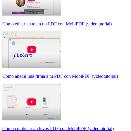
Cómo editar texto en un PDF con MobiPDF (videotutorial)
Cómo añadir una firma a tu PDF con MobiPDF (videotutorial)
Cómo combinar archivos PDF con MobiPDF (videotutorial)