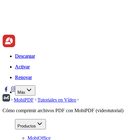
Descargar
Descargar
Activar
Activar
Renovar
Renovar
Más
MobiPDF
Tutoriales en Vídeo
Cómo comprimir archivos PDF con MobiPDF (videotutorial)
Productos
MobiOffice