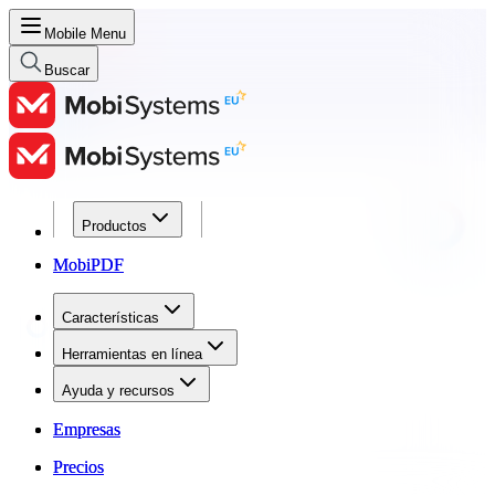
Mobile Menu
Buscar
Productos
Productos
MobiPDF
MobiPDF
Características
Características
Herramientas en línea
Herramientas en línea
Ayuda y recursos
Ayuda y recursos
Empresas
Empresas
Precios
Precios