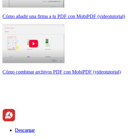
Cómo añadir una firma a tu PDF con MobiPDF (videotutorial)
Cómo combinar archivos PDF con MobiPDF (videotutorial)
Descargar
Descargar