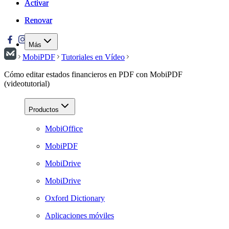
Activar
Activar
Renovar
Renovar
Más
MobiPDF
Tutoriales en Vídeo
Cómo editar estados financieros en PDF con MobiPDF
(videotutorial)
Productos
MobiOffice
MobiPDF
MobiDrive
MobiDrive
Oxford Dictionary
Aplicaciones móviles