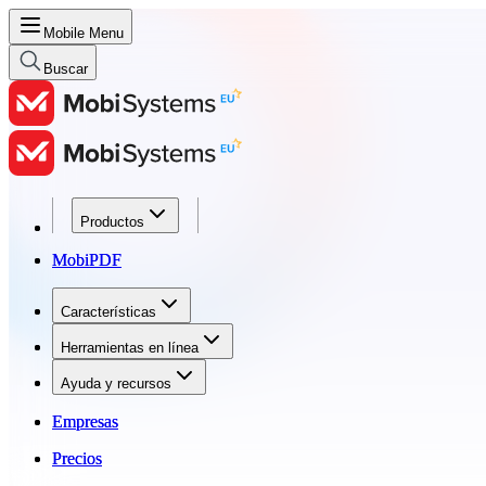
Mobile Menu
Buscar
Productos
Productos
MobiPDF
MobiPDF
Características
Características
Herramientas en línea
Herramientas en línea
Ayuda y recursos
Ayuda y recursos
Empresas
Empresas
Precios
Precios