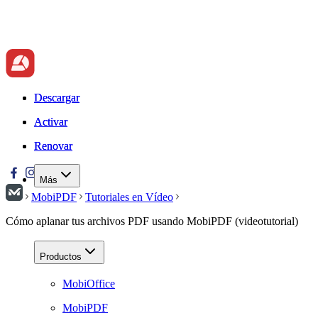
Descargar
Descargar
Activar
Activar
Renovar
Renovar
Más
MobiPDF
Tutoriales en Vídeo
Cómo aplanar tus archivos PDF usando MobiPDF (videotutorial)
Productos
MobiOffice
MobiPDF