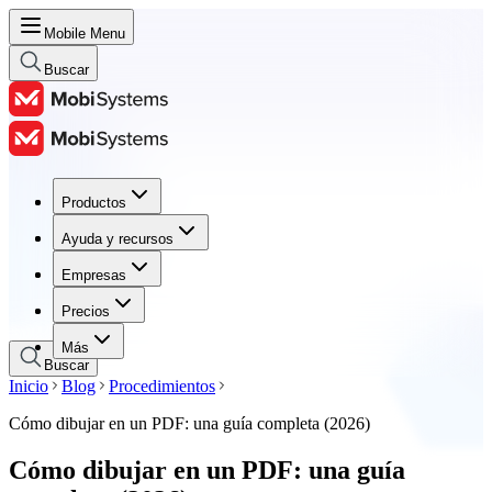
Mobile Menu
Buscar
Productos
Productos
Ayuda y recursos
Ayuda y recursos
Empresas
Empresas
Precios
Precios
Más
Buscar
Inicio
Blog
Procedimientos
Cómo dibujar en un PDF: una guía completa (2026)
Cómo dibujar en un PDF: una guía