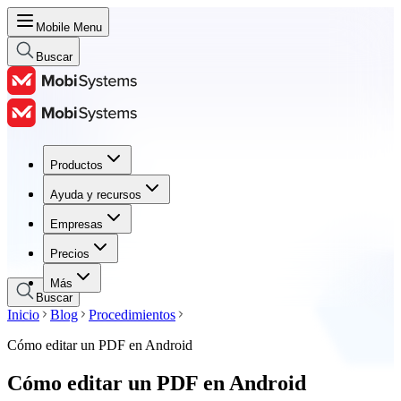
Mobile Menu
Buscar
Productos
Productos
Ayuda y recursos
Ayuda y recursos
Empresas
Empresas
Precios
Precios
Más
Buscar
Inicio
Blog
Procedimientos
Cómo editar un PDF en Android
Cómo editar un PDF en Android