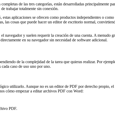
ás completas de las tres categorías, están desarrolladas principalmente
 de trabajar totalmente sin conexión.
 estas aplicaciones se ofrecen como productos independientes o como v
das, las cosas que puede hacer un editor de escritorio normal, convirtie
n el navegador y suelen requerir la creación de una cuenta. A menudo gr
F directamente en su navegador sin necesidad de software adicional.
ndiendo de la complejidad de la tarea que quieras realizar. Por ejemp
s cada caso de uso uno por uno.
gico utilizarlo. Aunque no es un editor de PDF por derecho propio, el 
camos cómo empezar a editar archivos PDF con Word:
rchivo PDF.