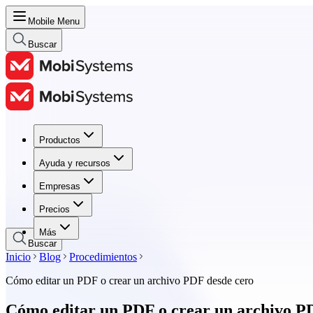
Mobile Menu
Buscar
Productos
Productos
Ayuda y recursos
Ayuda y recursos
Empresas
Empresas
Precios
Precios
Más
Buscar
Inicio
Blog
Procedimientos
Cómo editar un PDF o crear un archivo PDF desde cero
Cómo editar un PDF o crear un archivo P