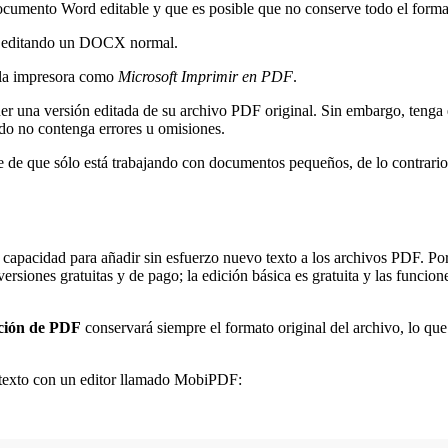
documento Word editable y que es posible que no conserve todo el form
ra editando un DOCX normal.
 la impresora como
Microsoft Imprimir en PDF
.
ener una versión editada de su archivo PDF original. Sin embargo, teng
do no contenga errores u omisiones.
e de que sólo está trabajando con documentos pequeños, de lo contrari
u capacidad para añadir sin esfuerzo nuevo texto a los archivos PDF. Po
versiones gratuitas y de pago; la edición básica es gratuita y las func
ición de PDF
conservará siempre el formato original del archivo, lo qu
er texto con un editor llamado MobiPDF: