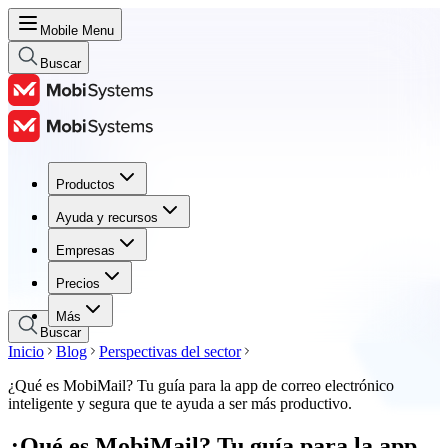
Mobile Menu
Buscar
Productos
Productos
Ayuda y recursos
Ayuda y recursos
Empresas
Empresas
Precios
Precios
Más
Buscar
Inicio
Blog
Perspectivas del sector
¿Qué es MobiMail? Tu guía para la app de correo electrónico
inteligente y segura que te ayuda a ser más productivo.
¿Qué es MobiMail? Tu guía para la app