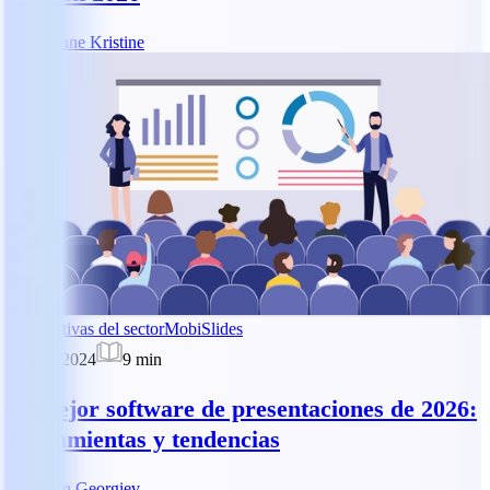
DK
Dianne Kristine
Perspectivas del sector
MobiSlides
28 mar 2024
9
min
El mejor software de presentaciones de 2026:
herramientas y tendencias
AG
Asen Georgiev