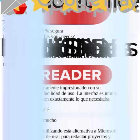
5 GB de almacenamiento en la nube MobiDrive
Garantía de devolución de dinero de 30 días
Trustpilot
Transacción 100 % segura
Don't see a plan that fits your needs?
Consultar planes y precios
Qué dicen nuestros usuarios sobre
nosotros
Estoy verdaderamente impresionado
Estoy verdaderamente impresionado con su
rendimiento y facilidad de uso. La interfaz es intuitiva y
las funciones son exactamente lo que necesitaba.
LM
Labass Mallé
He disfrutado mucho
He disfrutado utilizando esta alternativa a Microsoft
Office. Es fácil de usar para redactar proyectos y