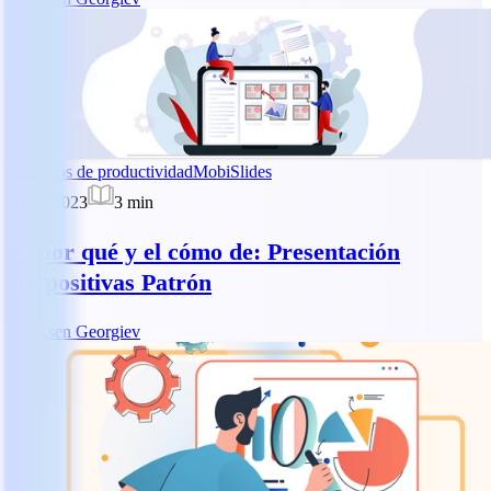
Consejos de productividad
MobiSlides
5 nov 2023
3
min
El por qué y el cómo de: Presentación
Diapositivas Patrón
AG
Asen Georgiev