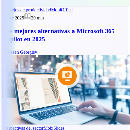
Consejos de productividad
MobiOffice
11 abr 2025
20
min
Las mejores alternativas a Microsoft 365
Copilot en 2025
AG
Asen Georgiev
Perspectivas del sector
MobiSlides