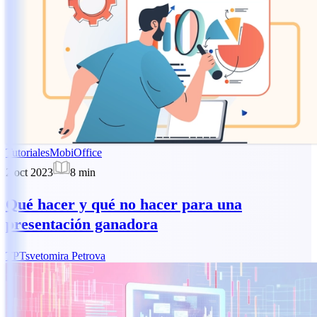
Tutoriales
MobiOffice
2 oct 2023
8
min
Qué hacer y qué no hacer para una
presentación ganadora
TP
Tsvetomira Petrova