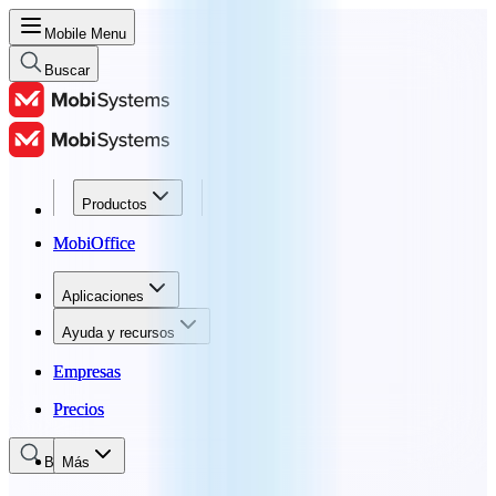
Mobile Menu
Buscar
Productos
Productos
MobiOffice
MobiOffice
Aplicaciones
Aplicaciones
Ayuda y recursos
Ayuda y recursos
Empresas
Empresas
Precios
Precios
Buscar
Más