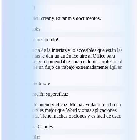
Superfácil
Es muy fácil crear y editar mis documentos.
JJ
Jeff Jacobs
¡Me ha impresionado!
La elegancia de la interfaz y lo accesibles que están las
herramientas le dan un auténtico aire al Office para
Mac. Es muy recomendable para cualquier profesional
que busque un flujo de trabajo extremadamente ágil en
iOS.
PG
Paul Gettmore
Una aplicación supereficaz
Es bastante bueno y eficaz. Me ha ayudado mucho en
mi trabajo y es mejor que Word y otras aplicaciones.
Me encanta. Tiene muchas opciones y es fácil de usar.
MC
Milena Charles
Espectacular