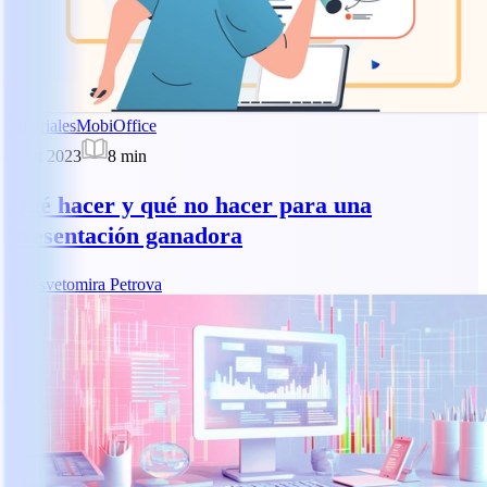
Tutoriales
MobiOffice
2 oct 2023
8
min
Qué hacer y qué no hacer para una
presentación ganadora
TP
Tsvetomira Petrova