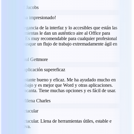
JJ
Jeff Jacobs
¡Me ha impresionado!
La elegancia de la interfaz y lo accesibles que están las
herramientas le dan un auténtico aire al Office para
Mac. Es muy recomendable para cualquier profesional
que busque un flujo de trabajo extremadamente ágil en
iOS.
PG
Paul Gettmore
Una aplicación supereficaz
Es bastante bueno y eficaz. Me ha ayudado mucho en
mi trabajo y es mejor que Word y otras aplicaciones.
Me encanta. Tiene muchas opciones y es fácil de usar.
MC
Milena Charles
Espectacular
Espectacular. Llena de herramientas útiles, estable e
intuitiva.