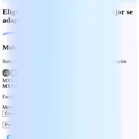
Elige el plan de MobiOffice que mejor se
adapte a tus necesidades
MobiOffice Multi-user
Suite completa de herramientas de edición ofimática, 6 usuarios
MX$209.00
Ahorro del 52%
MX$100.64
/mes
Facturación anual
Mensual
Anual
Comprar
Probar 7 días gratis