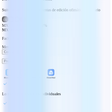
Suite completa de herramientas de edición ofimática, 1 usuario
MX$179.00
Ahorro del 52%
MX$86.14
/mes
Facturación anual
Mensual
Anual
Comprar
Probar 7 días gratis
Lo mejor para
usuarios individuales