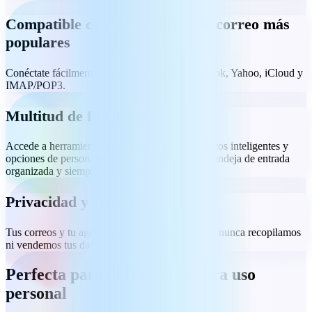
Compatible con los servicios de correo más
populares
Conéctate fácilmente a cuentas de Gmail, Outlook, Yahoo, iCloud y
IMAP/POP3.
Multitud de funciones
Accede a herramientas avanzadas de correo, filtros inteligentes y
opciones de personalización para mantener tu bandeja de entrada
organizada y siempre a tu alcance.
Privacidad y seguridad
Tus correos y tu agenda siguen siendo privados: nunca recopilamos
ni vendemos tus datos.
Perfecta para el trabajo y para uso
personal