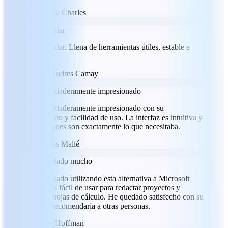
MC
Milena Charles
Espectacular
Espectacular. Llena de herramientas útiles, estable e
intuitiva.
JC
Julio Andres Camay
Estoy verdaderamente impresionado
Estoy verdaderamente impresionado con su
rendimiento y facilidad de uso. La interfaz es intuitiva y
las funciones son exactamente lo que necesitaba.
LM
Labass Mallé
He disfrutado mucho
He disfrutado utilizando esta alternativa a Microsoft
Office. Es fácil de usar para redactar proyectos y
elaborar hojas de cálculo. He quedado satisfecho con su
uso y lo recomendaría a otras personas.
RH
Ryan Hoffman