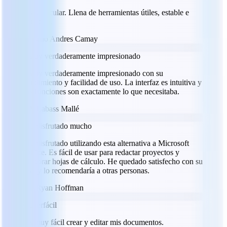
Espectacular. Llena de herramientas útiles, estable e
intuitiva.
JC
Julio Andres Camay
Estoy verdaderamente impresionado
Estoy verdaderamente impresionado con su
rendimiento y facilidad de uso. La interfaz es intuitiva y
las funciones son exactamente lo que necesitaba.
LM
Labass Mallé
He disfrutado mucho
He disfrutado utilizando esta alternativa a Microsoft
Office. Es fácil de usar para redactar proyectos y
elaborar hojas de cálculo. He quedado satisfecho con su
uso y lo recomendaría a otras personas.
RH
Ryan Hoffman
Superfácil
Es muy fácil crear y editar mis documentos.