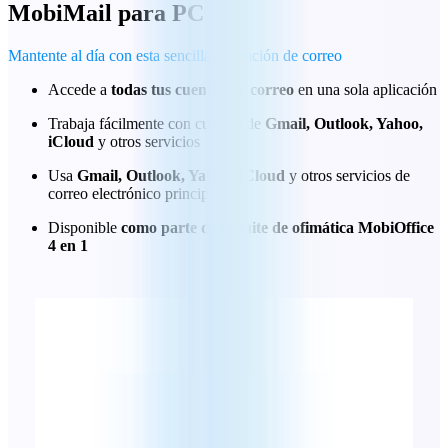
MobiMail
para PC
Mantente al día con esta sencilla aplicación de correo
Accede a
todas tus cuentas de correo
en una sola aplicación
Trabaja fácilmente con cuentas de
Gmail, Outlook, Yahoo,
iCloud
y otros servicios
Usa
Gmail, Outlook, Yahoo, iCloud
y otros servicios de
correo electrónico principales
Disponible
como parte de la suite de ofimática MobiOffice
4 en 1