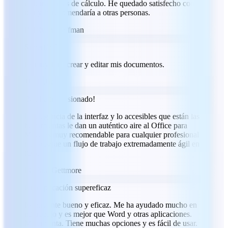
elaborar hojas de cálculo. He quedado satisfecho con su
uso y lo recomendaría a otras personas.
RH
Ryan Hoffman
Superfácil
Es muy fácil crear y editar mis documentos.
JJ
Jeff Jacobs
¡Me ha impresionado!
La elegancia de la interfaz y lo accesibles que están las
herramientas le dan un auténtico aire al Office para
Mac. Es muy recomendable para cualquier profesional
que busque un flujo de trabajo extremadamente ágil en
iOS.
PG
Paul Gettmore
Una aplicación supereficaz
Es bastante bueno y eficaz. Me ha ayudado mucho en
mi trabajo y es mejor que Word y otras aplicaciones.
Me encanta. Tiene muchas opciones y es fácil de usar.