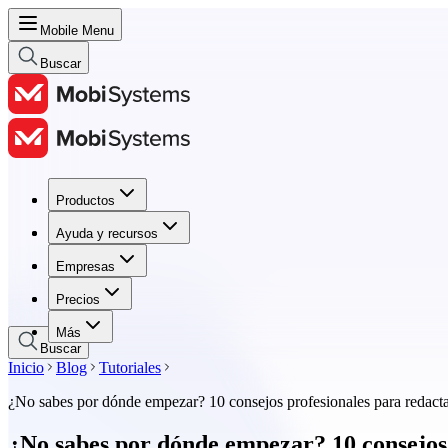
Mobile Menu
Buscar
Productos
Productos
Ayuda y recursos
Ayuda y recursos
Empresas
Empresas
Precios
Precios
Más
Buscar
Inicio
Blog
Tutoriales
¿No sabes por dónde empezar? 10 consejos profesionales para redacta
¿No sabes por dónde empezar? 10 consejos 